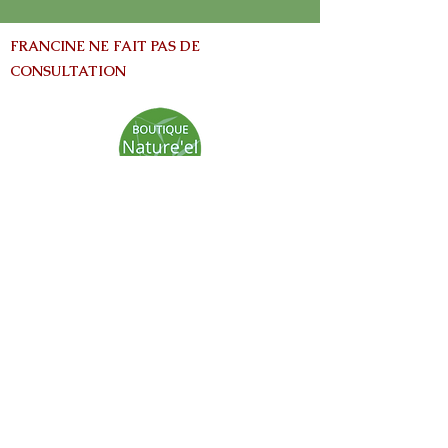
FRANCINE NE FAIT PAS DE
CONSULTATION
info@nature-el.com
HEURES D'OUVERTURE
Warwick​
Lun - Ven: 9h-17h
Samedi: Fermé
Dimanche: Fermé
Avertissement:
Les informations contenues dans ce site Web
sont fournies à titre informatives seulement
et ne vise pas à remplacer les conseils fournis