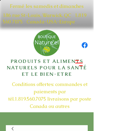
Fermé les samedis et dimanches
186 rue St-Louis, Warwick, QC​
1.819
560 7075
Canada-USA-Europe
PRODUITS ET ALIMENTS
NATURELS POUR LA SANTÉ
ET LE BIEN-ETRE
Conditions offertes: commandes et
paiements par
tél.1.819.560.7075
livraisons par poste
Canada ou autres