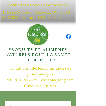
Fermé les samedis et dimanches
186 rue St-Louis, Warwick, QC​
1.819
560 7075
Canada-USA-Europe
PRODUITS ET ALIMENTS
NATURELS POUR LA SANTÉ
ET LE BIEN-ETRE
Conditions offertes: commandes et
paiements par
tél.1.819.560.7075
livraisons par poste
Canada ou autres