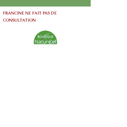
FRANCINE NE FAIT PAS DE
CONSULTATION
info@nature-el.com
HEURES D'OUVERTURE
Warwick​
Lun - Ven: 9h-17h
Samedi: Fermé
Dimanche: Fermé
Avertissement:
Les informations contenues dans ce site Web
sont fournies à titre informatives seulement
et ne vise pas à remplacer les conseils fournis