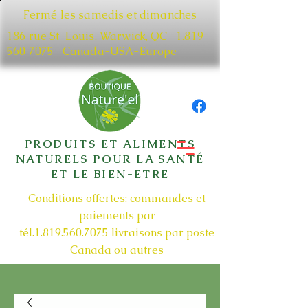
Fermé les samedis et dimanches
186 rue St-Louis, Warwick, QC​
1.819
560 7075
Canada-USA-Europe
PRODUITS ET ALIMENTS
NATURELS POUR LA SANTÉ
ET LE BIEN-ETRE
Conditions offertes: commandes et
paiements par
tél.1.819.560.7075
livraisons par poste
Canada ou autres