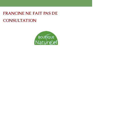
FRANCINE NE FAIT PAS DE
CONSULTATION
info@nature-el.com
HEURES D'OUVERTURE
Warwick​
Lun - Ven: 9h-17h
Samedi: Fermé
Dimanche: Fermé
Avertissement:
Les informations contenues dans ce site Web
sont fournies à titre informatives seulement
et ne vise pas à remplacer les conseils fournis