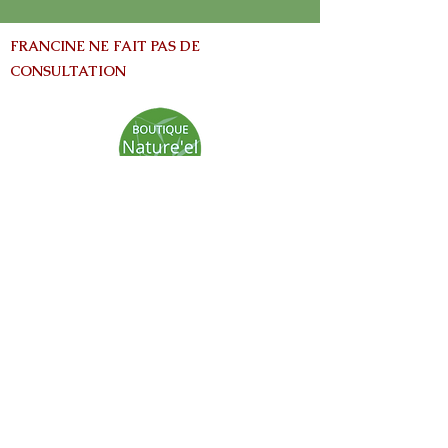
FRANCINE NE FAIT PAS DE
CONSULTATION
info@nature-el.com
HEURES D'OUVERTURE
Warwick​
Lun - Ven: 9h-17h
Samedi: Fermé
Dimanche: Fermé
Avertissement:
Les informations contenues dans ce site Web
sont fournies à titre informatives seulement
et ne vise pas à remplacer les conseils fournis