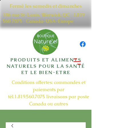
Fermé les samedis et dimanches
186 rue St-Louis, Warwick, QC​
1.819
560 7075
Canada-USA-Europe
PRODUITS ET ALIMENTS
NATURELS POUR LA SANTÉ
ET LE BIEN-ETRE
Conditions offertes: commandes et
paiements par
tél.1.819.560.7075
livraisons par poste
Canada ou autres