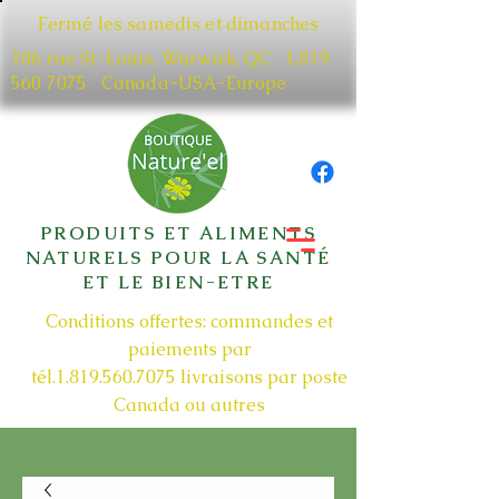
Fermé les samedis et dimanches
186 rue St-Louis, Warwick, QC​
1.819
560 7075
Canada-USA-Europe
PRODUITS ET ALIMENTS
NATURELS POUR LA SANTÉ
ET LE BIEN-ETRE
Conditions offertes: commandes et
paiements par
tél.1.819.560.7075
livraisons par poste
Canada ou autres