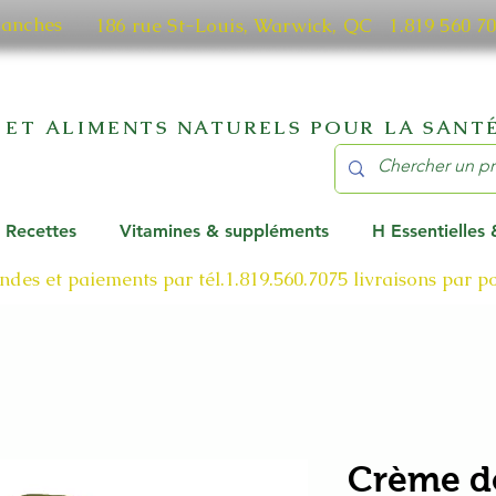
manches
186 rue St-Louis, Warwick, QC​ 1.819 56
 ET ALIMENTS NATURELS POUR LA SANTÉ
Recettes
Vitamines & suppléments
H Essentielles
des et paiements par tél.1.819.560.7075
livraisons par 
Crème d