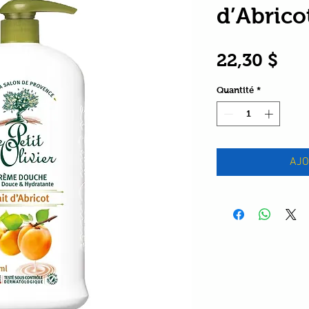
d’Abrico
Pri
22,30 $
Quantité
*
AJO