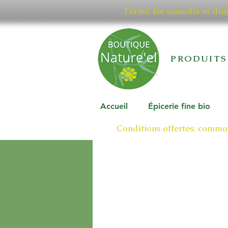
Fermé les samedis et di
PRODUITS
Accueil
Épicerie fine bio
Conditions offertes: comman