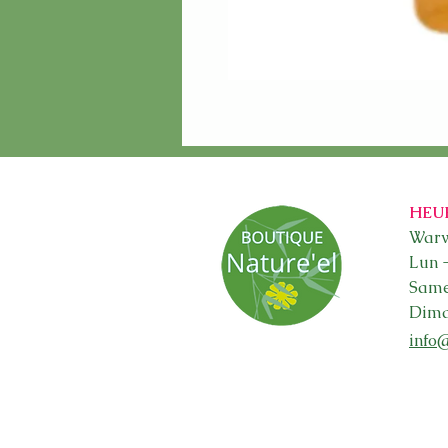
HEU
Warw
Lun 
Sam
Dima
info