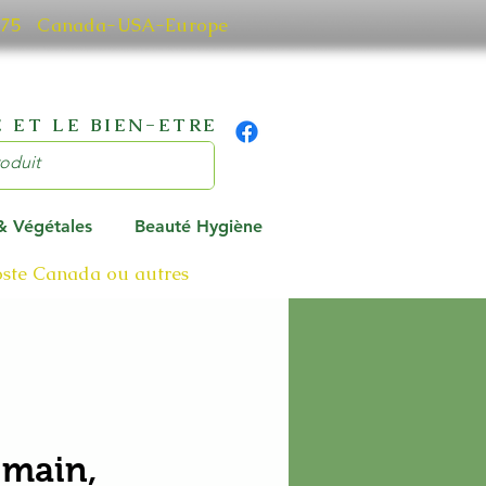
0 7075 Canada-USA-Europe
 ET LE BIEN-ETRE
 & Végétales
Beauté Hygiène
poste Canada ou autres
 main,