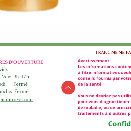
FRANCINE NE FA
Avertissement:
RES D'OUVERTURE
Les informations conten
ick​
à titre informatives seu
- Ven: 9h-17h
conseils fournis par vot
edi: Fermé
de la santé.
nche: Fermé
Vous ne devriez pas utili
@nature-el.com
pour vous diagnostiquer 
de maladie, ou de presc
traitements à d'autres 
Confid