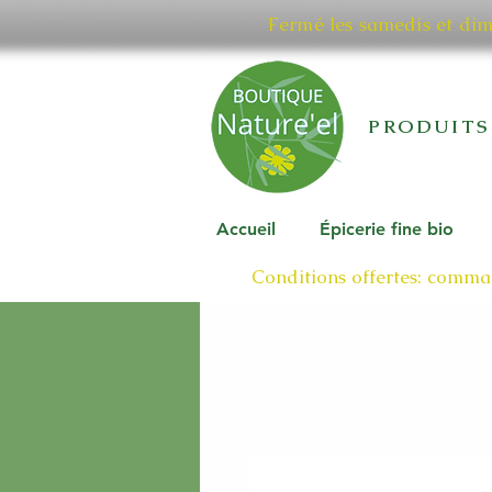
Fermé les samedis et di
PRODUITS
Accueil
Épicerie fine bio
Conditions offertes: comman