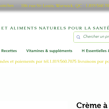
manches
186 rue St-Louis, Warwick, QC​ 1.819 56
 ET ALIMENTS NATURELS POUR LA SANTÉ
Recettes
Vitamines & suppléments
H Essentielles
des et paiements par tél.1.819.560.7075
livraisons par 
Crème à