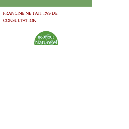
FRANCINE NE FAIT PAS DE
CONSULTATION
info@nature-el.com
HEURES D'OUVERTURE
Warwick​
Lun - Ven: 9h-17h
Samedi: Fermé
Dimanche: Fermé
Avertissement:
Les informations contenues dans ce site Web
sont fournies à titre informatives seulement
et ne vise pas à remplacer les conseils fournis