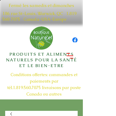
Fermé les samedis et dimanches
186 rue St-Louis, Warwick, QC​
1.819
560 7075
Canada-USA-Europe
PRODUITS ET ALIMENTS
NATURELS POUR LA SANTÉ
ET LE BIEN-ETRE
Conditions offertes: commandes et
paiements par
tél.1.819.560.7075
livraisons par poste
Canada ou autres