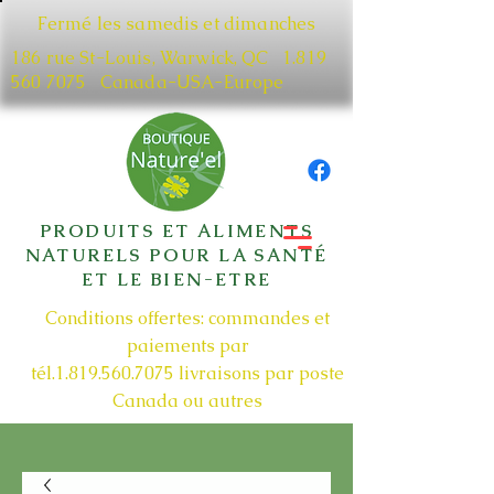
Fermé les samedis et dimanches
186 rue St-Louis, Warwick, QC​
1.819
560 7075
Canada-USA-Europe
PRODUITS ET ALIMENTS
NATURELS POUR LA SANTÉ
ET LE BIEN-ETRE
Conditions offertes: commandes et
paiements par
tél.1.819.560.7075
livraisons par poste
Canada ou autres