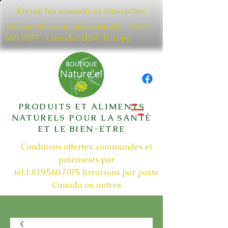
Fermé les samedis et dimanches
186 rue St-Louis, Warwick, QC​
1.819
560 7075
Canada-USA-Europe
PRODUITS ET ALIMENTS
NATURELS POUR LA SANTÉ
ET LE BIEN-ETRE
Conditions offertes: commandes et
paiements par
tél.1.819.560.7075
livraisons par poste
Canada ou autres