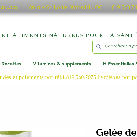
manches
186 rue St-Louis, Warwick, QC​ 1.819 56
 ET ALIMENTS NATURELS POUR LA SANTÉ
Recettes
Vitamines & suppléments
H Essentielles
des et paiements par tél.1.819.560.7075
livraisons par 
Gelée de