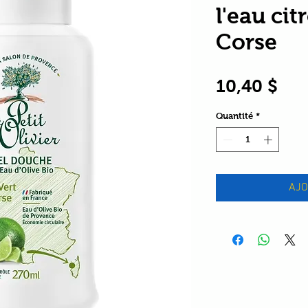
l'eau cit
Corse
Pri
10,40 $
Quantité
*
AJO