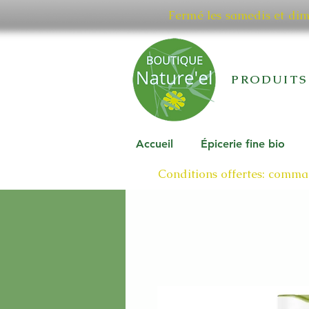
Fermé les samedis et di
PRODUITS
Accueil
Épicerie fine bio
Conditions offertes: comman