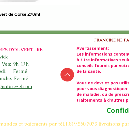
 vert de Corse 270ml
FRANCINE NE FA
Avertissement:
RES D'OUVERTURE
Les informations conten
ick​
à titre informatives seu
- Ven: 9h-17h
conseils fournis par vot
edi: Fermé
de la santé.
nche: Fermé
Vous ne devriez pas utili
@nature-el.com
pour vous diagnostiquer 
de maladie, ou de presc
traitements à d'autres 
Confid
mandes et paiements par tél.1.819.560.7075
livraisons pa