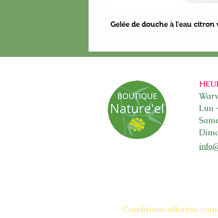
Gelée de douche à l'eau citron
HEU
Warw
Lun 
Sam
Dima
info
Conditions offertes: com