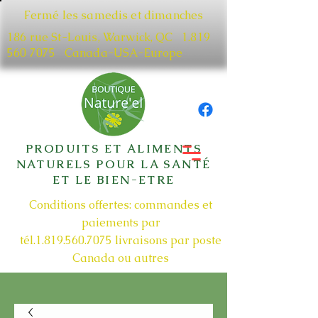
Fermé les samedis et dimanches
186 rue St-Louis, Warwick, QC​
1.819
560 7075
Canada-USA-Europe
PRODUITS ET ALIMENTS
NATURELS POUR LA SANTÉ
ET LE BIEN-ETRE
Conditions offertes: commandes et
paiements par
tél.1.819.560.7075
livraisons par poste
Canada ou autres