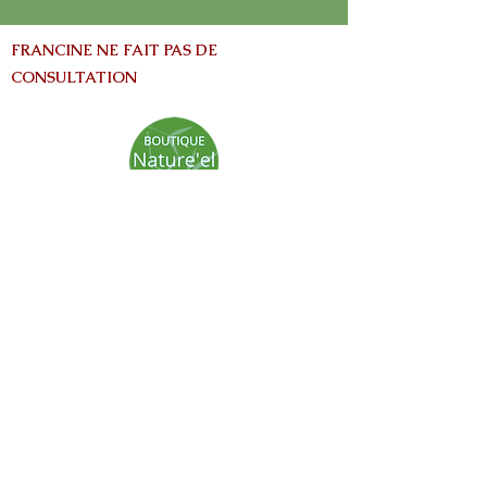
FRANCINE NE FAIT PAS DE
CONSULTATION
info@nature-el.com
HEURES D'OUVERTURE
Warwick​
Lun - Ven: 9h-17h
Samedi: Fermé
Dimanche: Fermé
Avertissement:
Les informations contenues dans ce site Web
sont fournies à titre informatives seulement
et ne vise pas à remplacer les conseils fournis