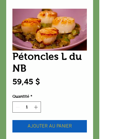
Pétoncles L du
NB
Prix
59,45 $
Quantité
*
AJOUTER AU PANIER