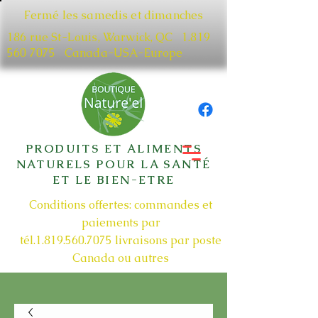
Fermé les samedis et dimanches
186 rue St-Louis, Warwick, QC​
1.819
560 7075
Canada-USA-Europe
PRODUITS ET ALIMENTS
NATURELS POUR LA SANTÉ
ET LE BIEN-ETRE
Conditions offertes: commandes et
paiements par
tél.1.819.560.7075
livraisons par poste
Canada ou autres