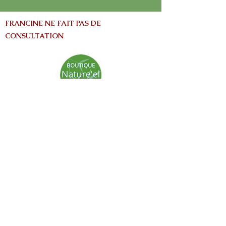
FRANCINE NE FAIT PAS DE
CONSULTATION
info@nature-el.com
HEURES D'OUVERTURE
Warwick​
Lun - Ven: 9h-17h
Samedi: Fermé
Dimanche: Fermé
Avertissement:
Les informations contenues dans ce site Web
sont fournies à titre informatives seulement
et ne vise pas à remplacer les conseils fournis