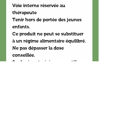
Voie interne réservée au
thérapeute
Tenir hors de portée des jeunes
enfants.
Ce produit ne peut se substituer
à un régime alimentaire équilibré.
Ne pas dépasser la dose
conseillée.
Sauf avis autorisé, ne pas utiliser
pendant la grossesse et
l’allaitement et chez l’enfant de
moins de 6 ans.
Conserver à l’abri de toute source
de chaleur et de la lumière.
Pas d'usage prolongé sans l'avis
d'un professionnel.