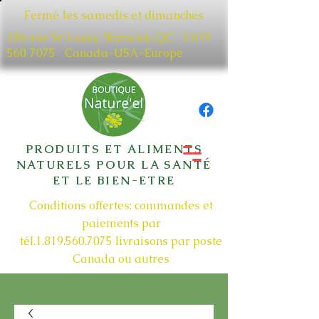
Fermé les samedis et dimanches
186 rue St-Louis, Warwick, QC​
1.819
560 7075
Canada-USA-Europe
PRODUITS ET ALIMENTS
NATURELS POUR LA SANTÉ
ET LE BIEN-ETRE
Conditions offertes: commandes et
paiements par
tél.1.819.560.7075
livraisons par poste
Canada ou autres