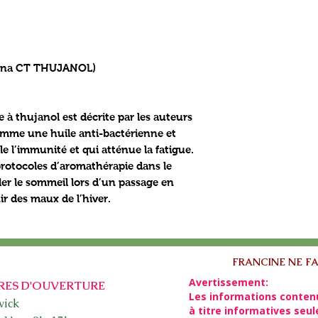
orana CT THUJANOL)
ne à thujanol
est décrite par les auteurs
mme une huile anti-bactérienne et
le l’immunité et qui atténue la fatigue.
protocoles d’aromathérapie dans le
r le sommeil lors d’un passage en
r des maux de l’hiver.
FRANCINE NE FA
Avertissement:
RES D'OUVERTURE
Les informations conten
ick​
à titre informatives seu