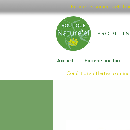
Fermé les samedis et di
PRODUITS
Accueil
Épicerie fine bio
Conditions offertes: comman