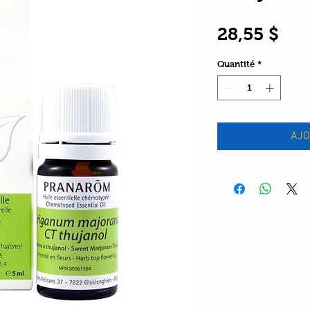
Pri
28,55 $
Quantité
*
AJO