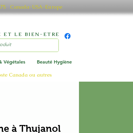
0 7075 Canada-USA-Europe
 ET LE BIEN-ETRE
 & Végétales
Beauté Hygiène
poste Canada ou autres
ne à Thujanol