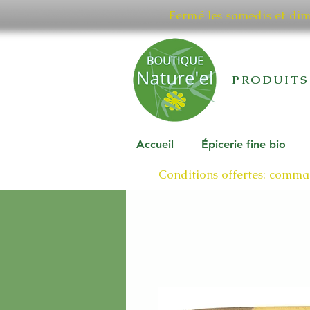
Fermé les samedis et di
PRODUITS
Accueil
Épicerie fine bio
Conditions offertes: comman