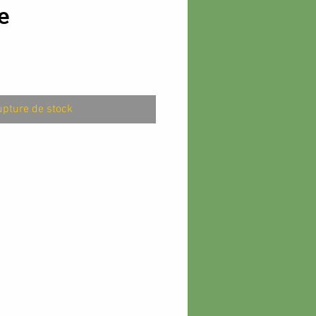
e
x
pture de stock