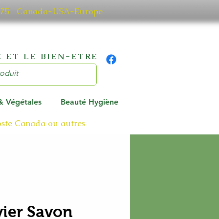
0 7075 Canada-USA-Europe
 ET LE BIEN-ETRE
 & Végétales
Beauté Hygiène
poste Canada ou autres
ivier Savon