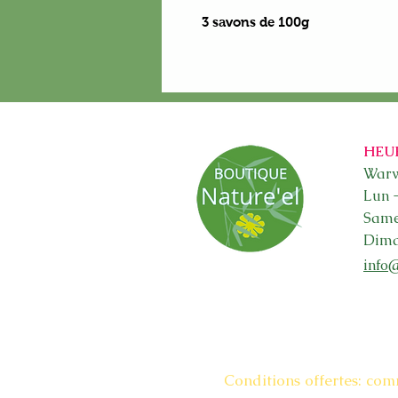
3 savons de 100g
HEU
Warw
Lun 
Sam
Dima
info
Conditions offertes: com