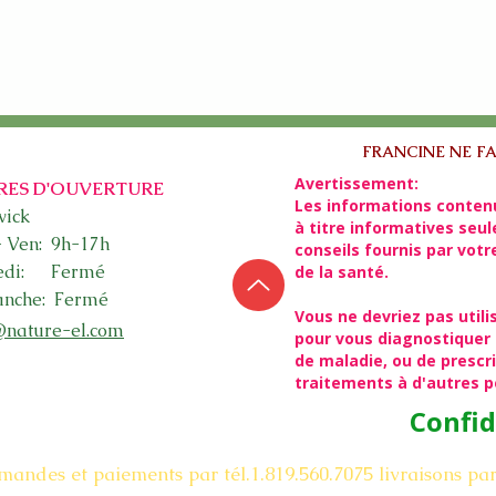
FRANCINE NE FA
Avertissement:
RES D'OUVERTURE
Les informations conten
ick​
à titre informatives seu
- Ven: 9h-17h
conseils fournis par vot
edi: Fermé
de la santé.
nche: Fermé
Vous ne devriez pas utili
@nature-el.com
pour vous diagnostiquer 
de maladie, ou de presc
traitements à d'autres 
Confid
mandes et paiements par tél.1.819.560.7075
livraisons pa