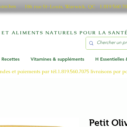
manches
186 rue St-Louis, Warwick, QC​ 1.819 56
 ET ALIMENTS NATURELS POUR LA SANTÉ
Recettes
Vitamines & suppléments
H Essentielles
des et paiements par tél.1.819.560.7075
livraisons par 
Petit Ol