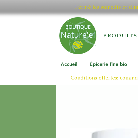
Fermé les samedis et di
PRODUITS
Accueil
Épicerie fine bio
Conditions offertes: comman