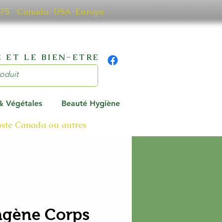
0 7075 Canada-USA-Europe
 ET LE BIEN-ETRE
 & Végétales
Beauté Hygiène
poste Canada ou autres
agène Corps