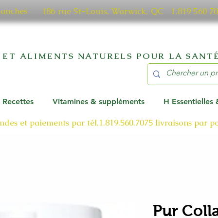
manches
186 rue St-Louis, Warwick, QC​ 1.819 56
 ET ALIMENTS NATURELS POUR LA SANTÉ
Recettes
Vitamines & suppléments
H Essentielles
des et paiements par tél.1.819.560.7075
livraisons par 
Pur Coll