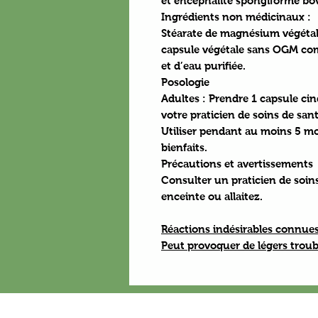
et encéphalite spongiforme bov
Ingrédients non médicinaux :
Stéarate de magnésium végétal 
capsule végétale sans OGM co
et d’eau purifiée.
Posologie
Adultes :
Prendre 1 capsule cinq
votre praticien de soins de sant
Utiliser pendant au moins 5 moi
bienfaits.
Précautions et avertissements
Consulter un praticien de soins 
enceinte ou allaitez.
Réactions indésirables connue
Peut provoquer de légers troub