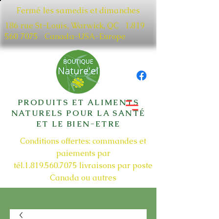
Fermé les samedis et dimanches
186 rue St-Louis, Warwick, QC​
1.819
560 7075
Canada-USA-Europe
PRODUITS ET ALIMENTS
NATURELS POUR LA SANTÉ
ET LE BIEN-ETRE
Conditions offertes: commandes et
paiements par
tél.1.819.560.7075
livraisons par poste
Canada ou autres