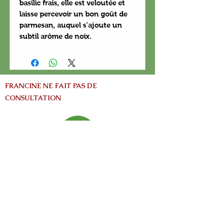
basilic frais, elle est veloutée et
laisse percevoir un bon goût de
parmesan, auquel s’ajoute un
subtil arôme de noix.
FRANCINE NE FAIT PAS DE
CONSULTATION
info@nature-el.com
HEURES D'OUVERTURE
Warwick​
Lun - Ven: 9h-17h