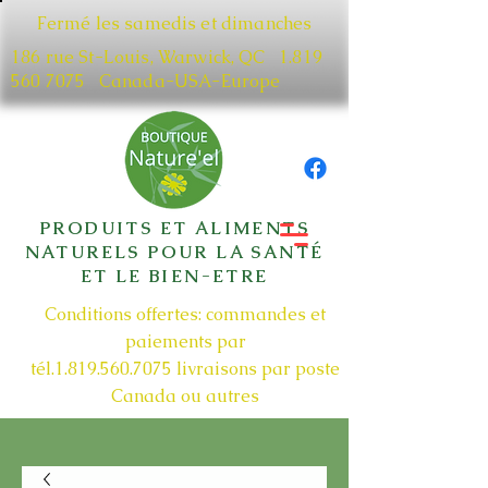
Fermé les samedis et dimanches
186 rue St-Louis, Warwick, QC​
1.819
560 7075
Canada-USA-Europe
PRODUITS ET ALIMENTS
NATURELS POUR LA SANTÉ
ET LE BIEN-ETRE
Conditions offertes: commandes et
paiements par
tél.1.819.560.7075
livraisons par poste
Canada ou autres