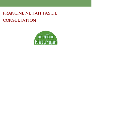
FRANCINE NE FAIT PAS DE
CONSULTATION
info@nature-el.com
HEURES D'OUVERTURE
Warwick​
Lun - Ven: 9h-17h
Samedi: Fermé
Dimanche: Fermé
Avertissement:
Les informations contenues dans ce site Web
sont fournies à titre informatives seulement
et ne vise pas à remplacer les conseils fournis