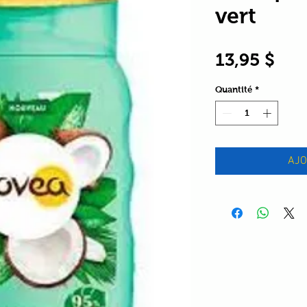
vert
Prix
13,95 $
Quantité
*
AJO