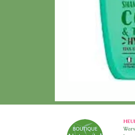
HEU
Warw