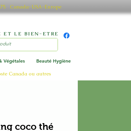
0 7075 Canada-USA-Europe
 ET LE BIEN-ETRE
 & Végétales
Beauté Hygiène
poste Canada ou autres
ng coco thé