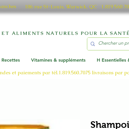
manches
186 rue St-Louis, Warwick, QC​ 1.819 56
 ET ALIMENTS NATURELS POUR LA SANTÉ
Recettes
Vitamines & suppléments
H Essentielles
des et paiements par tél.1.819.560.7075
livraisons par 
Shampoi