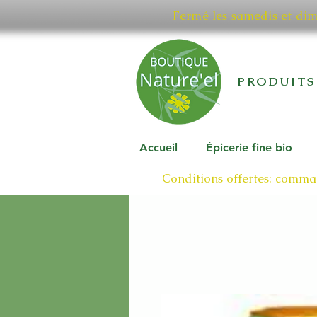
Fermé les samedis et di
PRODUITS
Accueil
Épicerie fine bio
Conditions offertes: comman