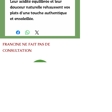
Leur acidité équilibrée et leur
douceur naturelle rehaussent vos
plats d’une touche authentique
et ensoleillée.
FRANCINE NE FAIT PAS DE
CONSULTATION
info@nature-el.com
HEURES D'OUVERTURE
Warwick​
Lun - Ven: 9h-17h