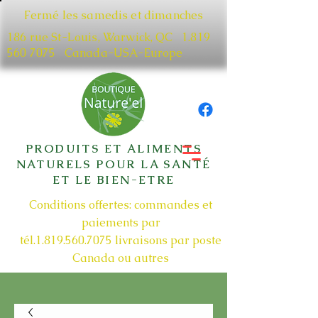
Fermé les samedis et dimanches
186 rue St-Louis, Warwick, QC​
1.819
560 7075
Canada-USA-Europe
PRODUITS ET ALIMENTS
NATURELS POUR LA SANTÉ
ET LE BIEN-ETRE
Conditions offertes: commandes et
paiements par
tél.1.819.560.7075
livraisons par poste
Canada ou autres