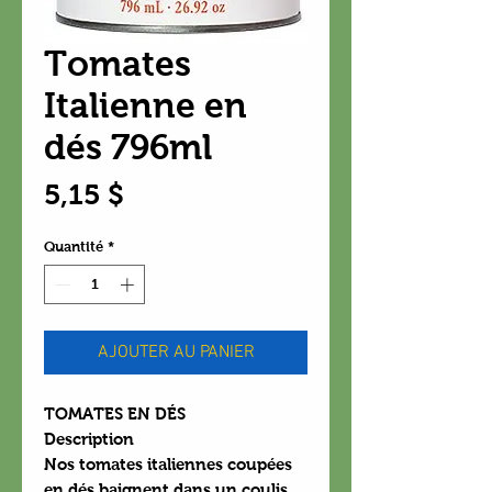
Tomates
Italienne en
dés 796ml
Prix
5,15 $
Quantité
*
AJOUTER AU PANIER
TOMATES EN DÉS
Description
Nos tomates italiennes coupées
en dés baignent dans un coulis