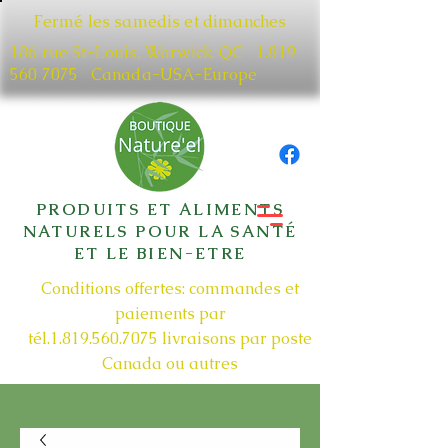
Fermé les samedis et dimanches
186 rue St-Louis, Warwick, QC​
1.819
560 7075
Canada-USA-Europe
PRODUITS ET ALIMENTS
NATURELS POUR LA SANTÉ
ET LE BIEN-ETRE
Conditions offertes: commandes et
paiements par
tél.1.819.560.7075
livraisons par poste
Canada ou autres