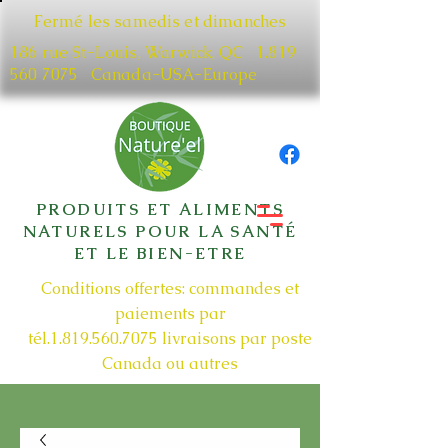
Fermé les samedis et dimanches
186 rue St-Louis, Warwick, QC​
1.819
560 7075
Canada-USA-Europe
PRODUITS ET ALIMENTS
NATURELS POUR LA SANTÉ
ET LE BIEN-ETRE
Conditions offertes: commandes et
paiements par
tél.1.819.560.7075
livraisons par poste
Canada ou autres