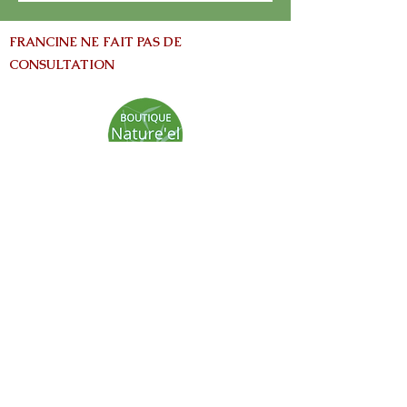
FRANCINE NE FAIT PAS DE
CONSULTATION
info@nature-el.com
HEURES D'OUVERTURE
Warwick​
Lun - Ven: 9h-17h
Samedi: Fermé
Dimanche: Fermé
Avertissement:
Les informations contenues dans ce site Web
sont fournies à titre informatives seulement
et ne vise pas à remplacer les conseils fournis