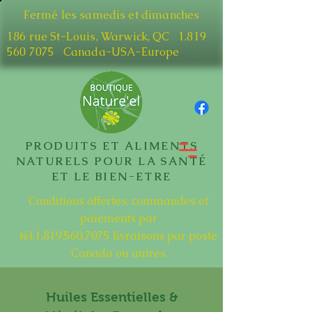
Fermé les samedis et dimanches
186 rue St-Louis, Warwick, QC​
1.819
560 7075
Canada-USA-Europe
PRODUITS ET ALIMENTS
NATURELS POUR LA SANTÉ
ET LE BIEN-ETRE
Conditions offertes: commandes et
paiements par
tél.1.819.560.7075
livraisons par poste
Canada ou autres
Huiles Essentielles &