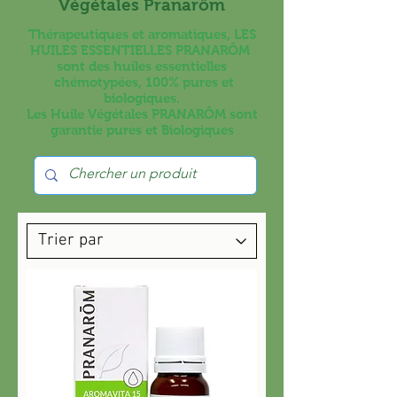
Végétales Pranarôm
Thérapeutiques et aromatiques, LES
HUILES ESSENTIELLES PRANARÔM
sont des huiles essentielles
chémotypées, 100% pures et
biologiques.
Les Huile Végétales PRANARÔM sont
garantie pures et Biologiques