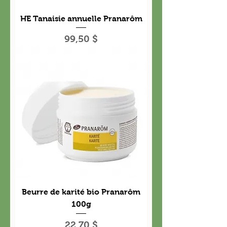
HE Tanaisie annuelle Pranarôm
Prix
99,50 $
Beurre de karité bio Pranarôm
100g
Prix
22,70 $