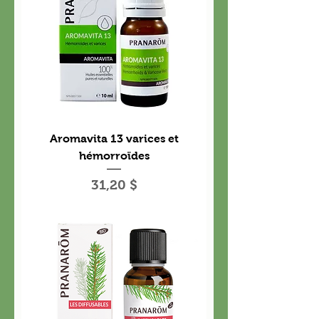
Aromavita 13 varices et
hémorroïdes
Prix
31,20 $