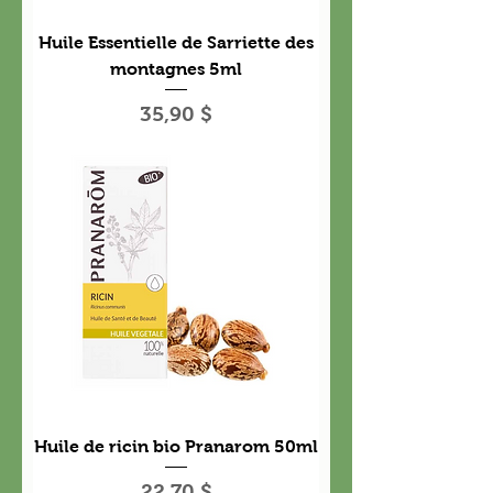
Huile Essentielle de Sarriette des
montagnes 5ml
Prix
35,90 $
Huile de ricin bio Pranarom 50ml
Prix
22,70 $