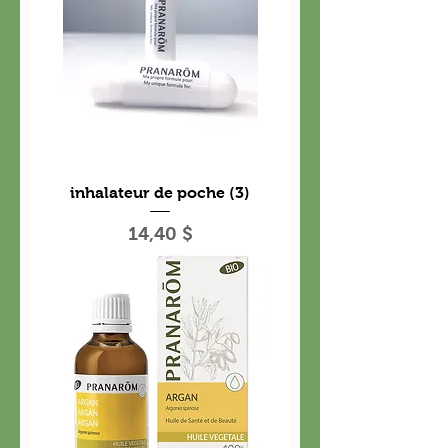
inhalateur de poche (3)
Prix
14,40 $