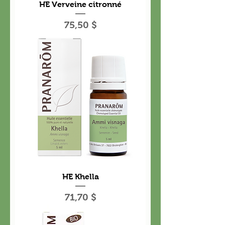
HE Verveine citronné
Prix
75,50 $
HE Khella
Prix
71,70 $