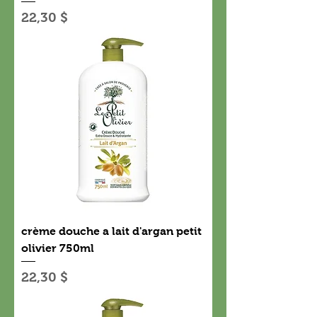
Prix
22,30 $
crème douche a lait d'argan petit
olivier 750ml
Prix
22,30 $