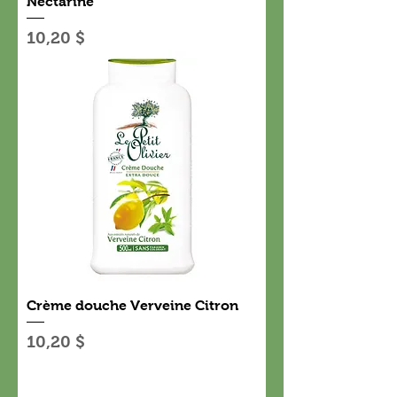
Nectarine
Prix
10,20 $
Crème douche Verveine Citron
Prix
10,20 $