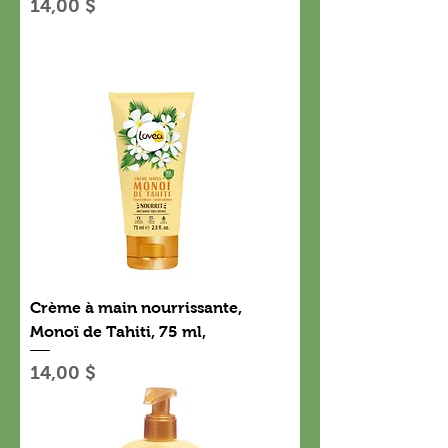
Prix
14,00 $
Crème à main nourrissante,
Monoï de Tahiti, 75 ml,
Prix
14,00 $