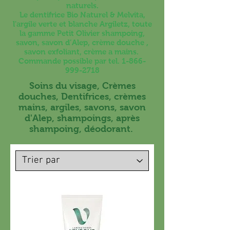
naturels.
Le dentifrice Bio Naturel & Melvita,
l'argile verte et blanche Argiletz, toute
la gamme Petit Olivier shampoing,
savon, savon d’Alep, crème douche ,
savon exfoliant, crème a mains.
Commande possible par tel.
1-866-
999-2718
Soins du visage, Crèmes
douches, Dentifrices, crèmes
mains, argiles, savons, savon
d'Alep, shampoings, après
shampoing, déodorant.