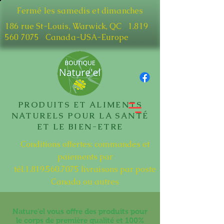
Fermé les samedis et dimanches
186 rue St-Louis, Warwick, QC​
1.819
560 7075
Canada-USA-Europe
PRODUITS ET ALIMENTS
NATURELS POUR LA SANTÉ
ET LE BIEN-ETRE
Conditions offertes: commandes et
paiements par
tél.1.819.560.7075
livraisons par poste
Canada ou autres
Nature'el vous offre des produits pour
le corps de première qualité et 100%