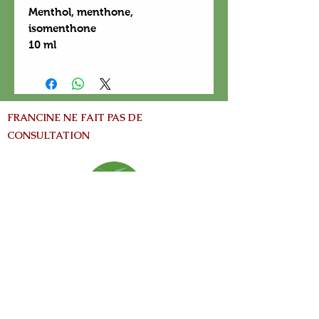
Menthol, menthone,
isomenthone
10 ml
FRANCINE NE FAIT PAS DE
CONSULTATION
info@nature-el.com
HEURES D'OUVERTURE
Warwick​
Lun - Ven: 9h-17h
Samedi: Fermé