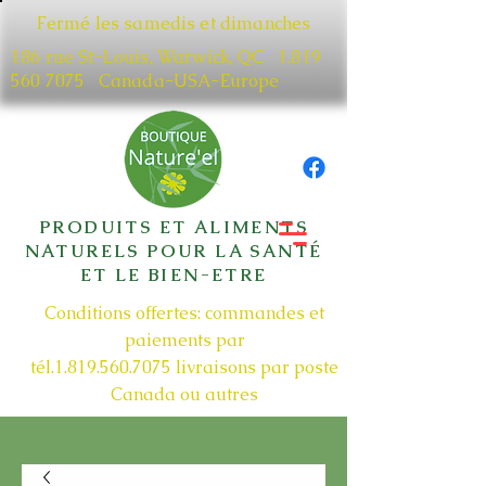
Fermé les samedis et dimanches
186 rue St-Louis, Warwick, QC​
1.819
560 7075
Canada-USA-Europe
PRODUITS ET ALIMENTS
NATURELS POUR LA SANTÉ
ET LE BIEN-ETRE
Conditions offertes: commandes et
paiements par
tél.1.819.560.7075
livraisons par poste
Canada ou autres