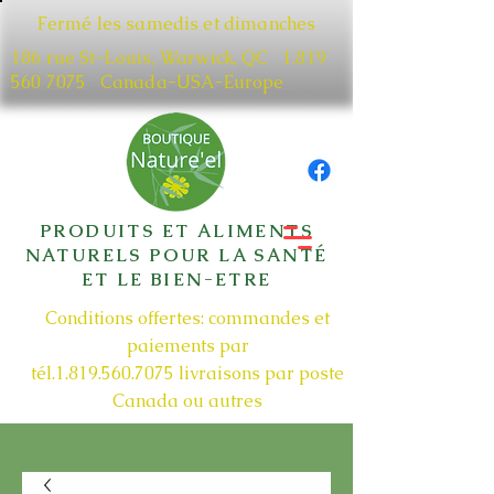
Fermé les samedis et dimanches
186 rue St-Louis, Warwick, QC​
1.819
560 7075
Canada-USA-Europe
PRODUITS ET ALIMENTS
NATURELS POUR LA SANTÉ
ET LE BIEN-ETRE
Conditions offertes: commandes et
paiements par
tél.1.819.560.7075
livraisons par poste
Canada ou autres