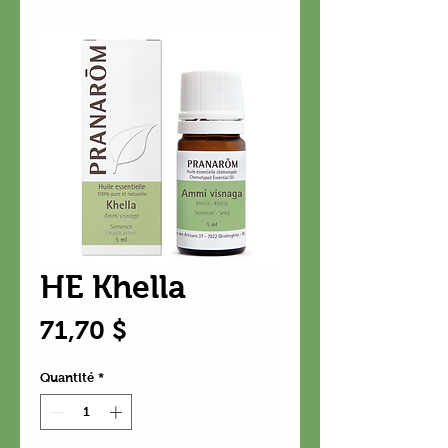
HE Khella
Prix
71,70 $
Quantité
*