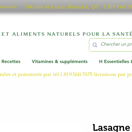
manches
186 rue St-Louis, Warwick, QC​ 1.819 56
 ET ALIMENTS NATURELS POUR LA SANTÉ
Recettes
Vitamines & suppléments
H Essentielles
des et paiements par tél.1.819.560.7075
livraisons par 
Lasagne 