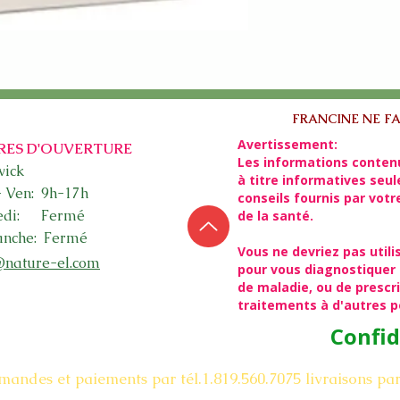
FRANCINE NE FA
Avertissement:
RES D'OUVERTURE
Les informations conten
ick​
à titre informatives seu
- Ven: 9h-17h
conseils fournis par vot
edi: Fermé
de la santé.
nche: Fermé
Vous ne devriez pas utili
@nature-el.com
pour vous diagnostiquer 
de maladie, ou de presc
traitements à d'autres 
Confid
mandes et paiements par tél.1.819.560.7075
livraisons pa