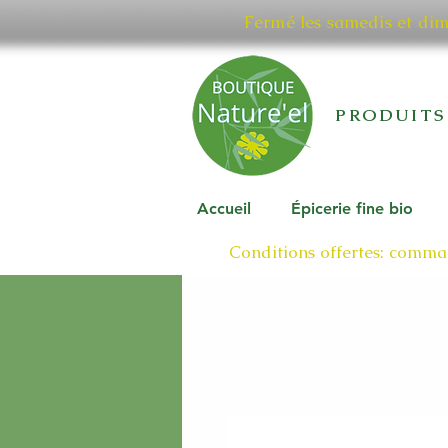
Fermé les samedis et di
PRODUITS
Accueil
Épicerie fine bio
Conditions offertes: comman