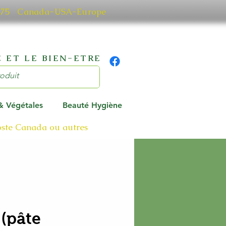
0 7075 Canada-USA-Europe
 ET LE BIEN-ETRE
 & Végétales
Beauté Hygiène
poste Canada ou autres
(pâte