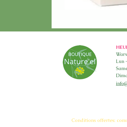
HEU
Warw
Lun 
Sam
Dima
info
Conditions offertes: com