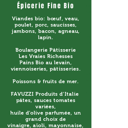
Épicerie Fine Bio
saucisses, jambons
canard, lapin.
Viandes bio:
bœuf
, veau,
poulet, porc, saucisses,
jambons, bacon, agneau,
Pains Bio au levain,
lapin.
pâtisseries,
Boulangerie
Pâtisserie
Poissons & fruits d
Les Vraies Richesses
Pains Bio au levain,
viennoiseries,
pâtisseries
.
pâtes, sauces tomat
huile d'olive parfu
Poissons & fruits de mer.
de vinaigre,
arborio, basmati, l
FAVUZZI Produits
d'Italie
flageolet, lingot,
pâtes, sauces tomates
aux
variées,
Guérande
huile d'olive parfumée, un
grand choix de
vinaigre,
aïoli, mayonnaise,