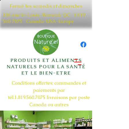
Fermé les samedis et dimanches
186 rue St-Louis, Warwick, QC​
1.819
560 7075
Canada-USA-Europe
PRODUITS ET ALIMENTS
NATURELS POUR LA SANTÉ
ET LE BIEN-ETRE
Conditions offertes: commandes et
paiements par
tél.1.819.560.7075
livraisons par poste
Canada ou autres