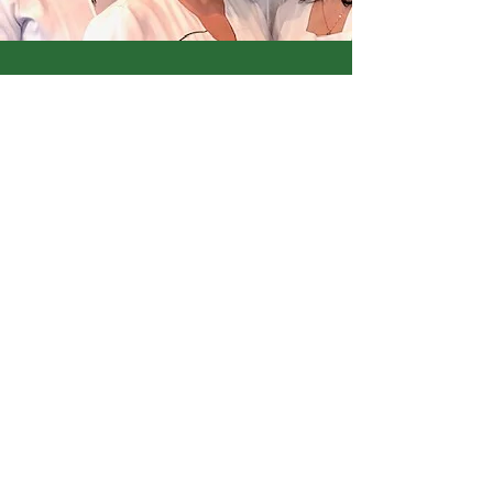
POUR LES SOINS EN
MASSAGE ET
ORTHOTHERAPIE NOUS
VOUS CONSEILLONS
D'APPELEZ:
LA CLINIQUE
PROVENCHER DESGENS
St Clotilde de Horton
Tel
1.819.336.5475
*Vous y apprécierez:
leur compétence et leur
professionnalisme