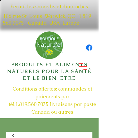
Fermé les samedis et dimanches
186 rue St-Louis, Warwick, QC​
1.819
560 7075
Canada-USA-Europe
PRODUITS ET ALIMENTS
NATURELS POUR LA SANTÉ
ET LE BIEN-ETRE
Conditions offertes: commandes et
paiements par
tél.1.819.560.7075
livraisons par poste
Canada ou autres