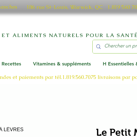
manches
186 rue St-Louis, Warwick, QC​ 1.819 56
 ET ALIMENTS NATURELS POUR LA SANTÉ
Recettes
Vitamines & suppléments
H Essentielles
des et paiements par tél.1.819.560.7075
livraisons par 
Le Petit 