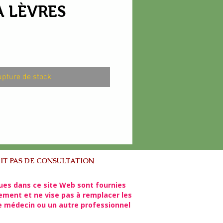
 LÈVRES
pture de stock
IT PAS DE CONSULTATION
ues dans ce site Web sont fournies
lement et ne vise pas à remplacer les
re médecin ou un autre professionnel