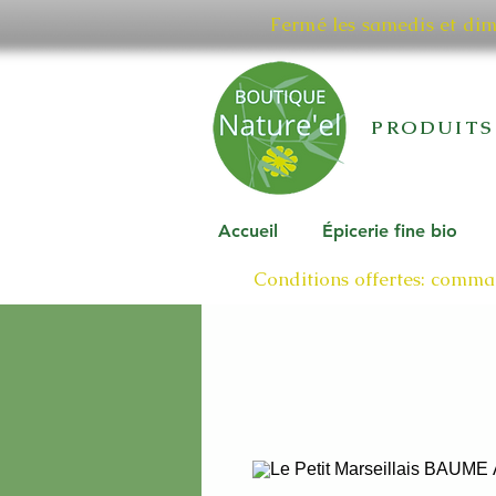
Fermé les samedis et di
PRODUITS
Accueil
Épicerie fine bio
Conditions offertes: comman