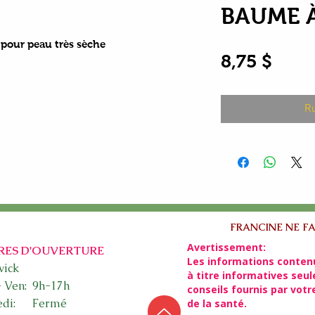
BAUME À
pour peau très sèche
Prix
8,75 $
Ru
FRANCINE NE FA
Avertissement:
RES D'OUVERTURE
Les informations conten
ick​
à titre informatives seu
- Ven: 9h-17h
conseils fournis par vot
edi: Fermé
de la santé.