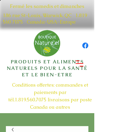
Fermé les samedis et dimanches
186 rue St-Louis, Warwick, QC​
1.819
560 7075
Canada-USA-Europe
PRODUITS ET ALIMENTS
NATURELS POUR LA SANTÉ
ET LE BIEN-ETRE
Conditions offertes: commandes et
paiements par
tél.1.819.560.7075
livraisons par poste
Canada ou autres