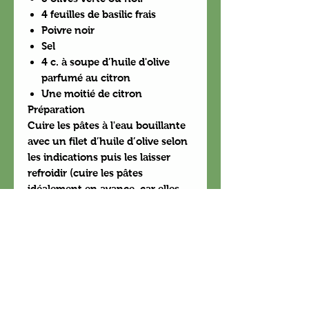
4 feuilles de basilic frais
Poivre noir
Sel
4 c. à soupe d’huile d'olive
parfumé au citron
Une moitié de citron
Préparation
Cuire les pâtes à l'eau bouillante
avec un filet d’huile d’olive selon
les indications puis les laisser
refroidir (cuire les pâtes
idéalement en avance, car elles
doivent être froides au moment
de les garnir).
Nettoyer les tomates et les
couper en deux.
Égoutter le thon et l’émietter
grossièrement dans le jus du
citron.