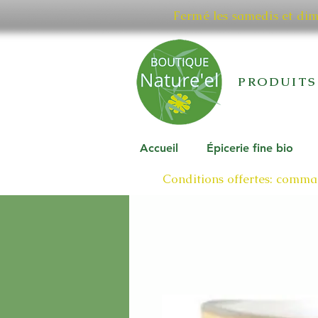
Fermé les samedis et di
PRODUITS
Accueil
Épicerie fine bio
Conditions offertes: comman