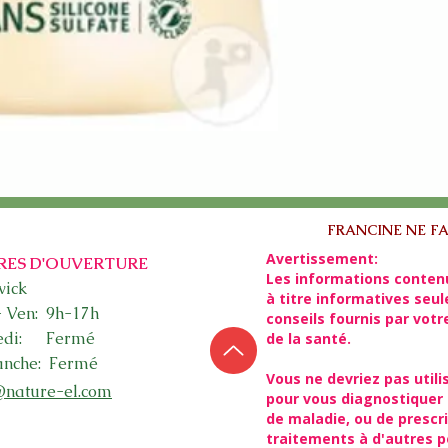
FRANCINE NE FA
Avertissement:
RES D'OUVERTURE
Les informations conten
ick​
à titre informatives seu
- Ven: 9h-17h
conseils fournis par vot
edi: Fermé
de la santé.
nche: Fermé
Vous ne devriez pas utili
@nature-el.com
pour vous diagnostiquer 
de maladie, ou de presc
traitements à d'autres 