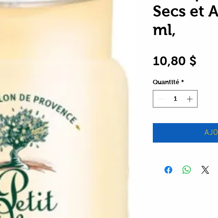
Secs et 
ml,
Pri
10,80 $
Quantité
*
AJO