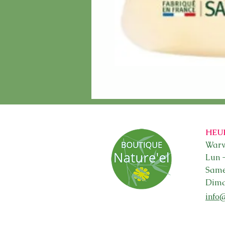
HEU
Warw
Lun 
Sam
Dima
info