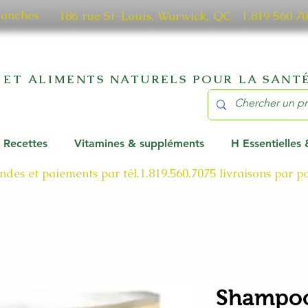
manches
186 rue St-Louis, Warwick, QC​ 1.819 56
 ET ALIMENTS NATURELS POUR LA SANTÉ
Recettes
Vitamines & suppléments
H Essentielles
des et paiements par tél.1.819.560.7075
livraisons par 
Shampoo