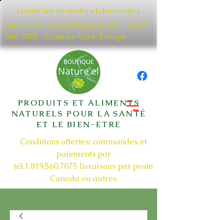
Fermé les samedis et dimanches
186 rue St-Louis, Warwick, QC​
1.819
560 7075
Canada-USA-Europe
PRODUITS ET ALIMENTS
NATURELS POUR LA SANTÉ
ET LE BIEN-ETRE
Conditions offertes: commandes et
paiements par
tél.1.819.560.7075
livraisons par poste
Canada ou autres