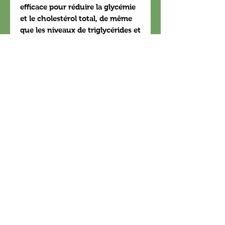
efficace pour réduire la glycémie
et le cholestérol total, de même
que les niveaux de triglycérides et
de cholestérol LDL. On a
découvert que les propriétés
antioxydantes de l'huile de krill
sont plus de 48 fois supérieures à
celles de l'huile de poisson. Cela
s'explique par la présence de
grandes quantités de vitamines A
et E et d'astaxanthine, des super
antioxydants.
90 caps