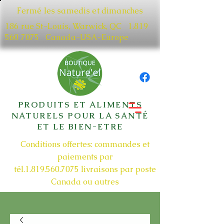
Fermé les samedis et dimanches
186 rue St-Louis, Warwick, QC​
1.819
560 7075
Canada-USA-Europe
PRODUITS ET ALIMENTS
NATURELS POUR LA SANTÉ
ET LE BIEN-ETRE
Conditions offertes: commandes et
paiements par
tél.1.819.560.7075
livraisons par poste
Canada ou autres