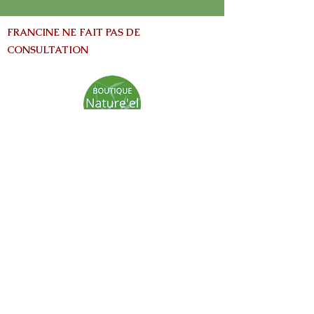
FRANCINE NE FAIT PAS DE
CONSULTATION
info@nature-el.com
HEURES D'OUVERTURE
Warwick​
Lun - Ven: 9h-17h
Samedi: Fermé
Dimanche: Fermé
Avertissement:
Les informations contenues dans ce site Web
sont fournies à titre informatives seulement
et ne vise pas à remplacer les conseils fournis