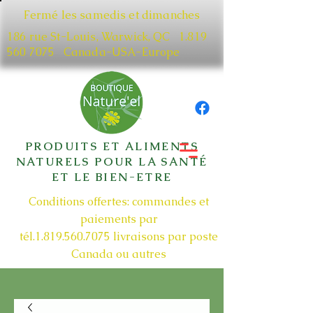
Fermé les samedis et dimanches
186 rue St-Louis, Warwick, QC​
1.819
560 7075
Canada-USA-Europe
PRODUITS ET ALIMENTS
NATURELS POUR LA SANTÉ
ET LE BIEN-ETRE
Conditions offertes: commandes et
paiements par
tél.1.819.560.7075
livraisons par poste
Canada ou autres