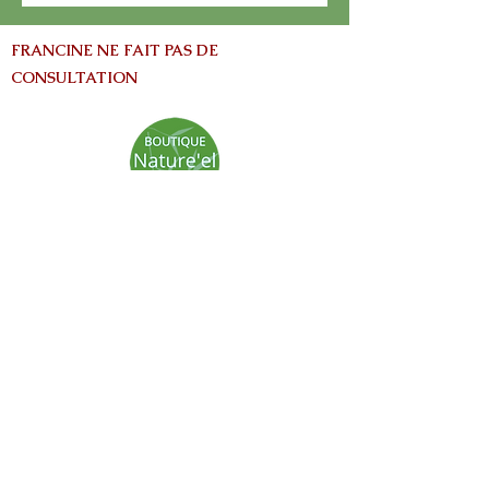
FRANCINE NE FAIT PAS DE
CONSULTATION
info@nature-el.com
HEURES D'OUVERTURE
Warwick​
Lun - Ven: 9h-17h
Samedi: Fermé
Dimanche: Fermé
Avertissement:
Les informations contenues dans ce site Web
sont fournies à titre informatives seulement
et ne vise pas à remplacer les conseils fournis