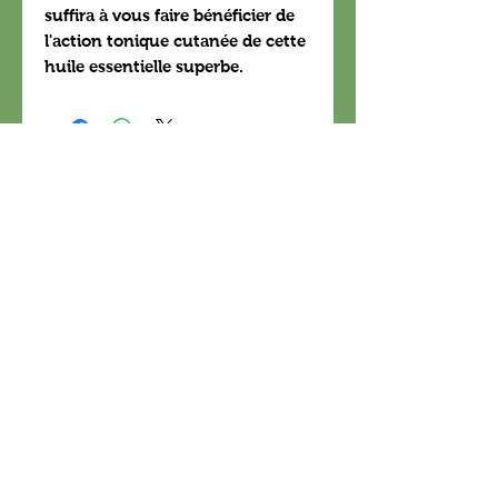
suffira à vous faire bénéficier de
l'action tonique cutanée de cette
huile essentielle superbe.
FRANCINE NE FAIT PAS DE
CONSULTATION
info@nature-el.com
HEURES D'OUVERTURE
Warwick​
Lun - Ven: 9h-17h
Samedi: Fermé