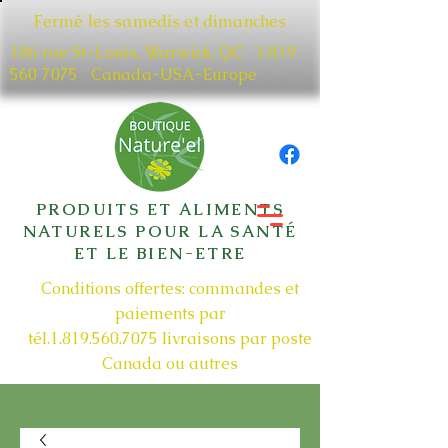
Fermé les samedis et dimanches
186 rue St-Louis, Warwick, QC​
1.819
560 7075
Canada-USA-Europe
PRODUITS ET ALIMENTS
NATURELS POUR LA SANTÉ
ET LE BIEN-ETRE
Conditions offertes: commandes et
paiements par
tél.1.819.560.7075
livraisons par poste
Canada ou autres