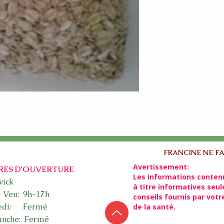
FRANCINE NE FA
Avertissement:
RES D'OUVERTURE
Les informations conten
ick​
à titre informatives seu
- Ven: 9h-17h
conseils fournis par vot
edi: Fermé
de la santé.
nche: Fermé