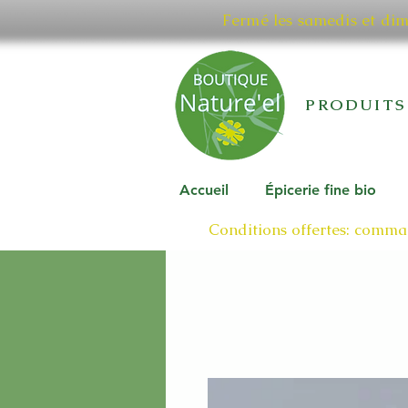
Fermé les samedis et di
PRODUITS
Accueil
Épicerie fine bio
Conditions offertes: comman