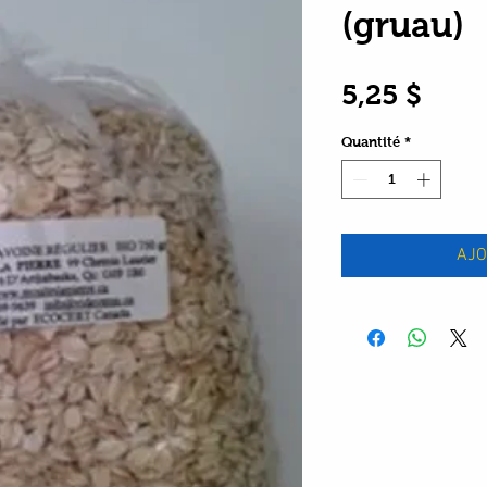
(gruau)
Prix
5,25 $
Quantité
*
AJO