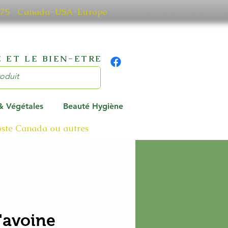
0 7075 Canada-USA-Europe
 ET LE BIEN-ETRE
 & Végétales
Beauté Hygiène
poste Canada ou autres
'avoine