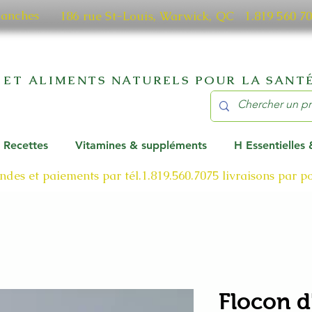
manches
186 rue St-Louis, Warwick, QC​ 1.819 56
 ET ALIMENTS NATURELS POUR LA SANTÉ
Recettes
Vitamines & suppléments
H Essentielles
des et paiements par tél.1.819.560.7075
livraisons par 
Flocon d