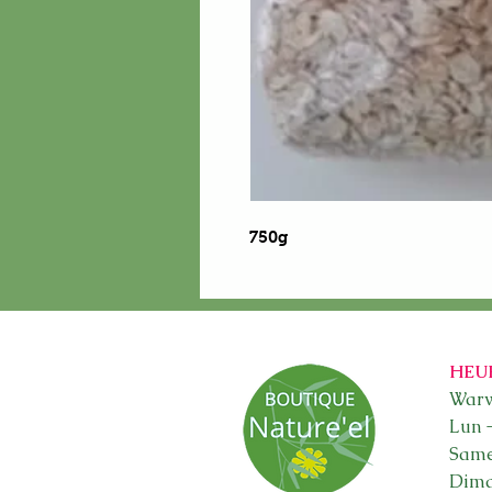
750g
HEU
Warw
Lun 
Sam
Dima