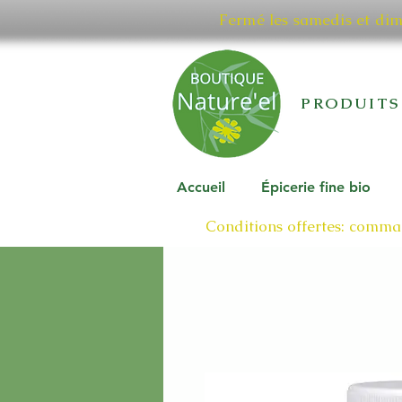
Fermé les samedis et di
PRODUITS
Accueil
Épicerie fine bio
Conditions offertes: comman