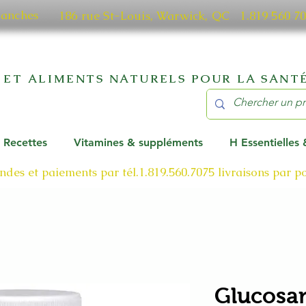
manches
186 rue St-Louis, Warwick, QC​ 1.819 56
 ET ALIMENTS NATURELS POUR LA SANTÉ
Recettes
Vitamines & suppléments
H Essentielles
des et paiements par tél.1.819.560.7075
livraisons par 
Glucosa