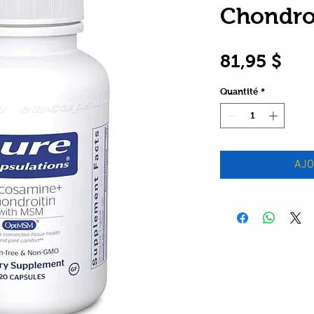
Chondro
Pri
81,95 $
Quantité
*
AJO