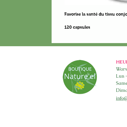
Favorise la santé du tissu conjo
120 capsules
HEU
Warw
Lun 
Sam
Dima
info