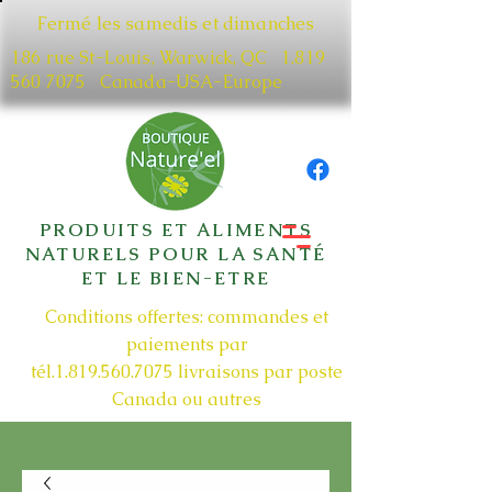
Fermé les samedis et dimanches
186 rue St-Louis, Warwick, QC​
1.819
560 7075
Canada-USA-Europe
PRODUITS ET ALIMENTS
NATURELS POUR LA SANTÉ
ET LE BIEN-ETRE
Conditions offertes: commandes et
paiements par
tél.1.819.560.7075
livraisons par poste
Canada ou autres