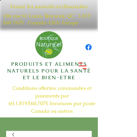
Fermé les samedis et dimanches
186 rue St-Louis, Warwick, QC​
1.819
560 7075
Canada-USA-Europe
PRODUITS ET ALIMENTS
NATURELS POUR LA SANTÉ
ET LE BIEN-ETRE
Conditions offertes: commandes et
paiements par
tél.1.819.560.7075
livraisons par poste
Canada ou autres