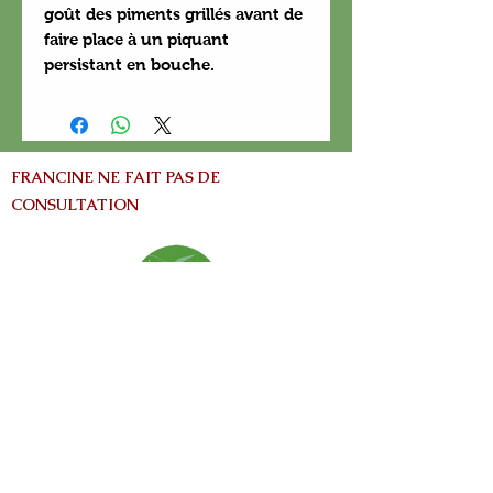
goût des piments grillés avant de
faire place à un piquant
persistant en bouche.
FRANCINE NE FAIT PAS DE
CONSULTATION
info@nature-el.com
HEURES D'OUVERTURE
Warwick​
Lun - Ven: 9h-17h
Samedi: Fermé