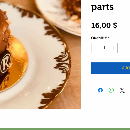
parts
Pri
16,00 $
Quantité
*
AJO