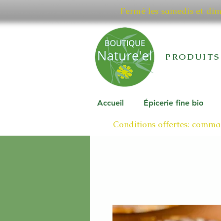
Fermé les samedis et di
PRODUITS
Accueil
Épicerie fine bio
Conditions offertes: comman