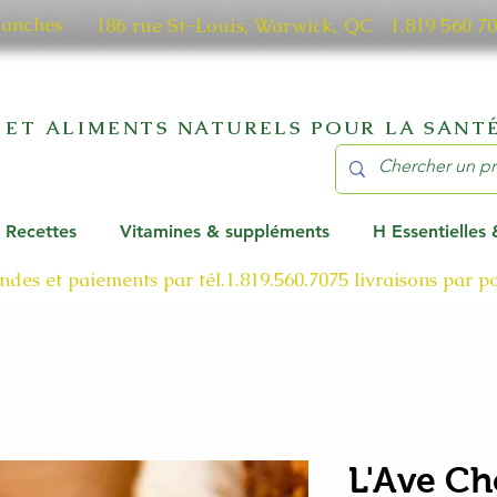
manches
186 rue St-Louis, Warwick, QC​ 1.819 56
 ET ALIMENTS NATURELS POUR LA SANTÉ
Recettes
Vitamines & suppléments
H Essentielles
des et paiements par tél.1.819.560.7075
livraisons par 
L'Ave Ch