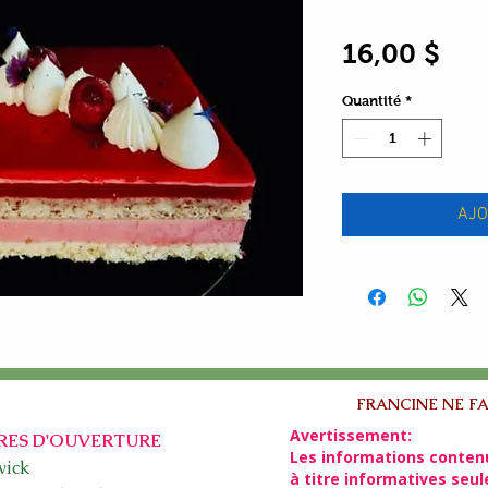
Pri
16,00 $
Quantité
*
AJO
FRANCINE NE FA
Avertissement:
RES D'OUVERTURE
Les informations conten
ick​
à titre informatives seu