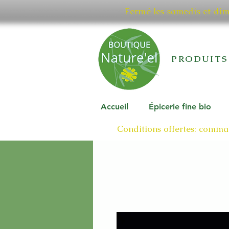
Fermé les samedis et di
PRODUITS
Accueil
Épicerie fine bio
Conditions offertes: comman