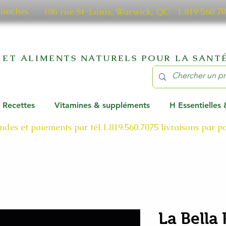
manches
186 rue St-Louis, Warwick, QC​ 1.819 56
 ET ALIMENTS NATURELS POUR LA SANTÉ
Recettes
Vitamines & suppléments
H Essentielles
des et paiements par tél.1.819.560.7075
livraisons par 
La Bella 