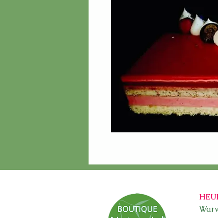
HEU
Warw