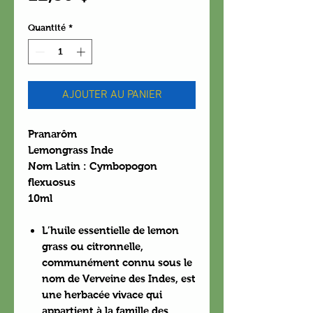
Quantité
*
AJOUTER AU PANIER
Pranarôm
Lemongrass Inde
Nom Latin : Cymbopogon
flexuosus
10ml
L’huile essentielle de lemon
grass ou citronnelle,
communément connu sous le
nom de Verveine des Indes, est
une herbacée vivace qui
appartient à la famille des