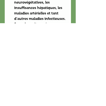
neurovégétatives, les
insuffisances hépatiques, les
maladies artérielles et tant
d’autres maladies infectieuses.
Son odeur citronnée se
conjugue avec son principe
actif fongicide et bactéricide
qu’est le borneol et fait de
cette huile essentielle un bon
désinfectant, on s’en sert
même pour éloigner les
insectes disgracieux comme
les poux. Dans la vie
quotidienne, elle s’avère être le
meilleur remède pour les
tensions nerveuses, la fatigue
et le stress grâce à ses
propriétés astringentes.