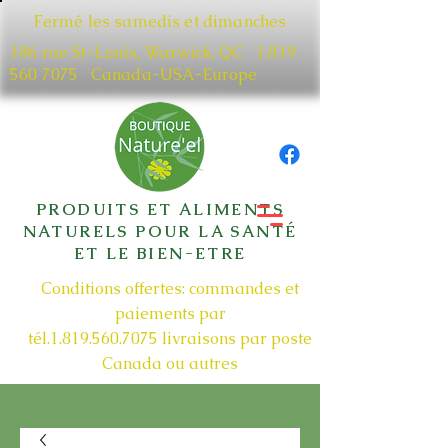
Fermé les samedis et dimanches
186 rue St-Louis, Warwick, QC​
1.819
560 7075
Canada-USA-Europe
PRODUITS ET ALIMENTS
NATURELS POUR LA SANTÉ
ET LE BIEN-ETRE
Conditions offertes: commandes et
paiements par
tél.1.819.560.7075
livraisons par poste
Canada ou autres