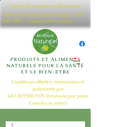
Fermé les samedis et dimanches
186 rue St-Louis, Warwick, QC​
1.819
560 7075
Canada-USA-Europe
PRODUITS ET ALIMENTS
NATURELS POUR LA SANTÉ
ET LE BIEN-ETRE
Conditions offertes: commandes et
paiements par
tél.1.819.560.7075
livraisons par poste
Canada ou autres