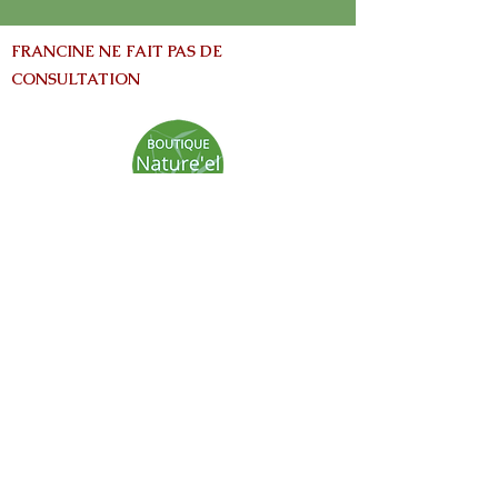
FRANCINE NE FAIT PAS DE
CONSULTATION
info@nature-el.com
HEURES D'OUVERTURE
Warwick​
Lun - Ven: 9h-17h
Samedi: Fermé
Dimanche: Fermé
Avertissement:
Les informations contenues dans ce site Web
sont fournies à titre informatives seulement
et ne vise pas à remplacer les conseils fournis