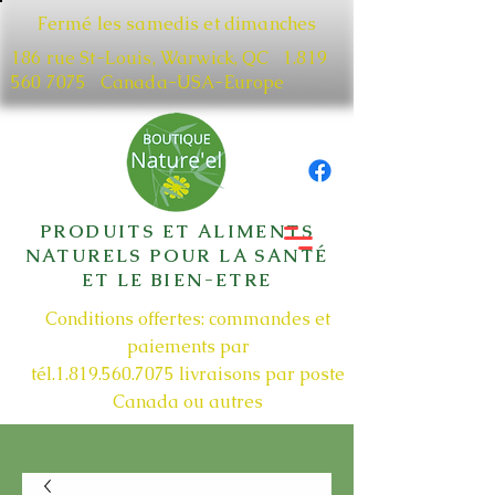
Fermé les samedis et dimanches
186 rue St-Louis, Warwick, QC​
1.819
560 7075
Canada-USA-Europe
PRODUITS ET ALIMENTS
NATURELS POUR LA SANTÉ
ET LE BIEN-ETRE
Conditions offertes: commandes et
paiements par
tél.1.819.560.7075
livraisons par poste
Canada ou autres