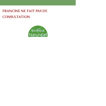
FRANCINE NE FAIT PAS DE
CONSULTATION
info@nature-el.com
HEURES D'OUVERTURE
Warwick​
Lun - Ven: 9h-17h
Samedi: Fermé
Dimanche: Fermé
Avertissement:
Les informations contenues dans ce site Web
sont fournies à titre informatives seulement
et ne vise pas à remplacer les conseils fournis