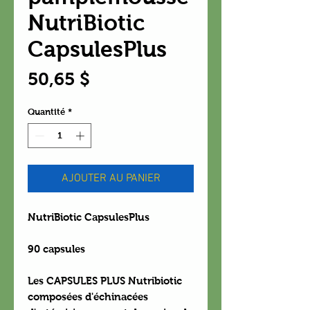
NutriBiotic
CapsulesPlus
Prix
50,65 $
Quantité
*
AJOUTER AU PANIER
NutriBiotic CapsulesPlus
90 capsules
Les CAPSULES PLUS Nutribiotic
composées d'échinacées