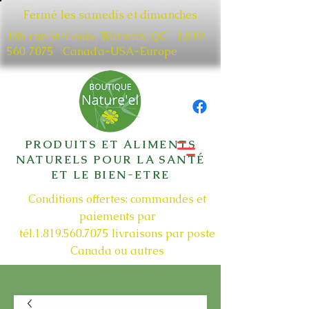
Fermé les samedis et dimanches
186 rue St-Louis, Warwick, QC​
1.819
560 7075
Canada-USA-Europe
PRODUITS ET ALIMENTS
NATURELS POUR LA SANTÉ
ET LE BIEN-ETRE
Conditions offertes: commandes et
paiements par
tél.1.819.560.7075
livraisons par poste
Canada ou autres