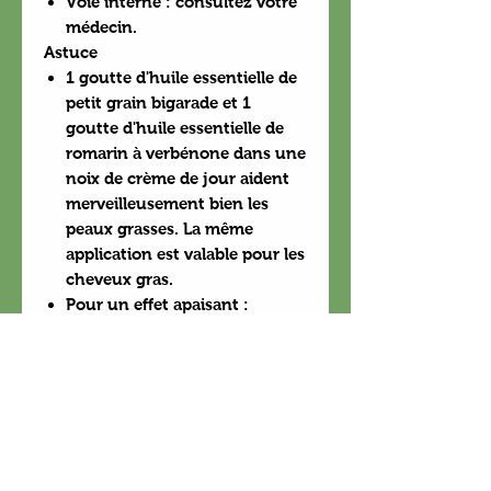
Voie interne : consultez votre
médecin.
Astuce
1 goutte d'huile essentielle de
petit grain bigarade et 1
goutte d'huile essentielle de
romarin à verbénone dans une
noix de crème de jour aident
merveilleusement bien les
peaux grasses. La même
application est valable pour les
cheveux gras.
Pour un effet apaisant :
ajouter 20 gouttes d'huile
essentielle de petit grain
bigarade et 10 gouttes d'huile
essentielle de mandarine à 50
ml d' huile végétale. Le soir, au
moment de coucher vos
enfants, massez leur le plexus