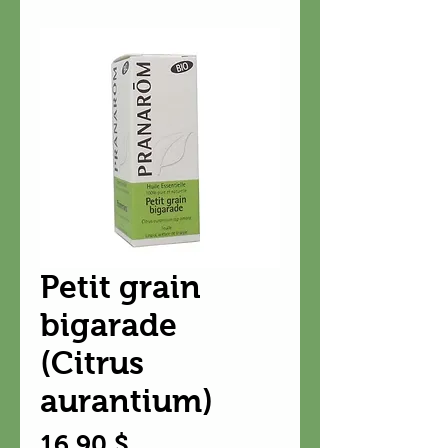
Petit grain
bigarade
(Citrus
aurantium)
Prix
16,90 $