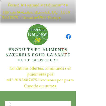
Fermé les samedis et dimanches
186 rue St-Louis, Warwick, QC​
1.819
560 7075
Canada-USA-Europe
PRODUITS ET ALIMENTS
NATURELS POUR LA SANTÉ
ET LE BIEN-ETRE
Conditions offertes: commandes et
paiements par
tél.1.819.560.7075
livraisons par poste
Canada ou autres