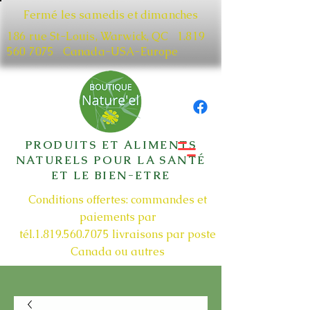
Fermé les samedis et dimanches
186 rue St-Louis, Warwick, QC​
1.819
560 7075
Canada-USA-Europe
PRODUITS ET ALIMENTS
NATURELS POUR LA SANTÉ
ET LE BIEN-ETRE
Conditions offertes: commandes et
paiements par
tél.1.819.560.7075
livraisons par poste
Canada ou autres