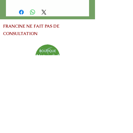
FRANCINE NE FAIT PAS DE
CONSULTATION
info@nature-el.com
HEURES D'OUVERTURE
Warwick​
Lun - Ven: 9h-17h
Samedi: Fermé
Dimanche: Fermé
Avertissement: