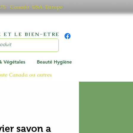
0 7075 Canada-USA-Europe
 ET LE BIEN-ETRE
 & Végétales
Beauté Hygiène
poste Canada ou autres
vier savon a