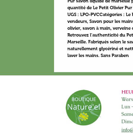
Pur savon liquide de marseille
quantité de Le Petit Olivier Pu
UGS : LPO-PVCCatégories : Le Pet
vendeurs, Savon pour les mains,
olivier, savon à main, verveine 
Retrouvez l’authenticité du Pet
Marseille. Fabriqués selon le sav
naturellement glycériné et net
laver les mains. Sans Paraben
HEU
Warw
Lun 
Sam
Dima
info