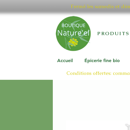
Fermé les samedis et di
PRODUITS
Accueil
Épicerie fine bio
Conditions offertes: comman