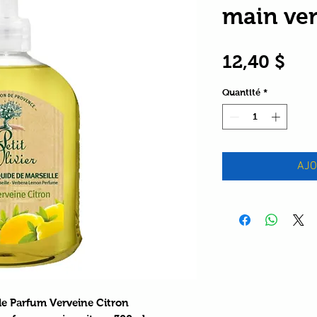
main ver
Pri
12,40 $
Quantité
*
AJO
ide Parfum Verveine Citron