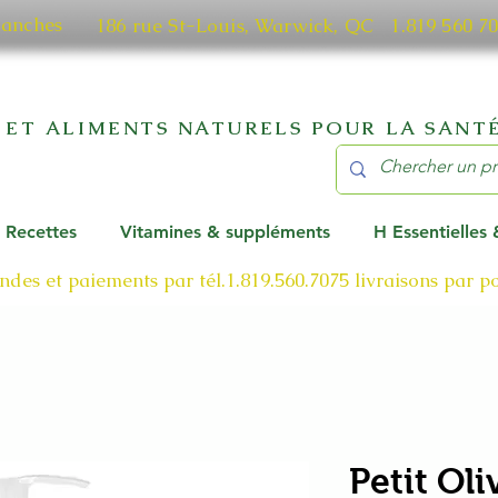
manches
186 rue St-Louis, Warwick, QC​ 1.819 56
 ET ALIMENTS NATURELS POUR LA SANTÉ
Recettes
Vitamines & suppléments
H Essentielles
des et paiements par tél.1.819.560.7075
livraisons par 
Petit Oli