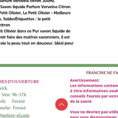
 parfum verveine citron 300ml.
r Savon liquide Parfum Verveine Citron
it Olivier, Le Petit Olivier - Meilleurs
 SoldesÉtiquettes : le petit
citron
it Olivier dans ce Pur savon liquide de
oir faire des maîtres savonniers, il est
toie la peau tout en douceur. Idéal pour
FRANCINE NE FA
Avertissement:
RES D'OUVERTURE
Les informations conten
ick​
à titre informatives seu
- Ven: 9h-17h
conseils fournis par vot
edi: Fermé
de la santé.
nche: Fermé
Vous ne devriez pas utili
@nature-el.com
pour vous diagnostiquer 